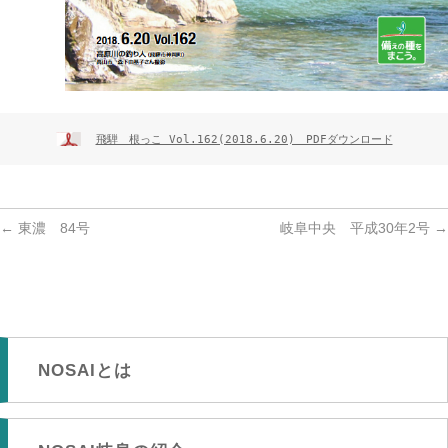
飛騨　根っこ Vol.162(2018.6.20)　PDFダウンロード
←
東濃 84号
岐阜中央 平成30年2号
→
NOSAIとは