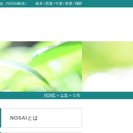
NOSAI岐阜） 岐阜 / 西濃 / 中濃 / 東濃 / 飛騨
HOME
»
公告
»
公告
NOSAIとは