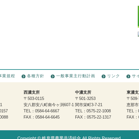
事業規程
各種方針
一般事業主行動計画
リンク
サ
西濃支所
中濃支所
東濃支
〒503-0115
〒501-3253
〒509-
1
安八郡安八町南今ヶ渕607-1
関市栄町3-7-21
恵那市大
0157
TEL：0584-64-6667
TEL：0575-22-1008
TEL：0
0088
FAX：0584-64-6645
FAX：0575-22-1317
FAX：0
Copyright ©
岐阜県農業共済組合
All Rights Reserved.